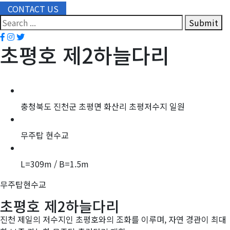
CONTACT US
Submit
초평호 제2하늘다리
위치
충청북도 진천군 초평면 화산리 초평저수지 일원
형식
무주탑 현수교
제원
L=309m / B=1.5m
무주탑현수교
초평호 제2하늘다리
진천 제일의 저수지인 초평호와의 조화를 이루며, 자연 경관이 최대