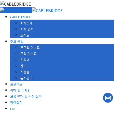
CABLEBRIDGE
회사소개
회사 연혁
조직도
주요 공법
무주탑 현수교
주탑 현수교
전망대
잔도
조형물
유지관리
프로젝트
특허 및 디자인
보유 면허 및 수상 실적
참여실적
ENG