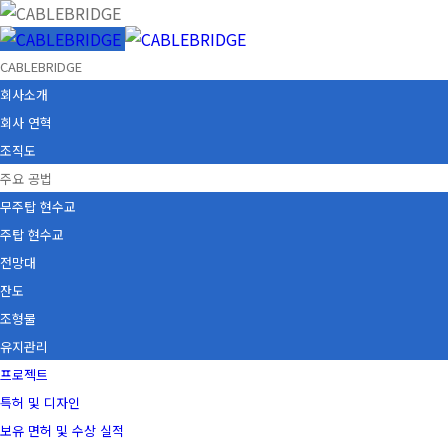
CABLEBRIDGE
회사소개
회사 연혁
조직도
주요 공법
무주탑 현수교
주탑 현수교
전망대
잔도
조형물
유지관리
프로젝트
특허 및 디자인
보유 면허 및 수상 실적