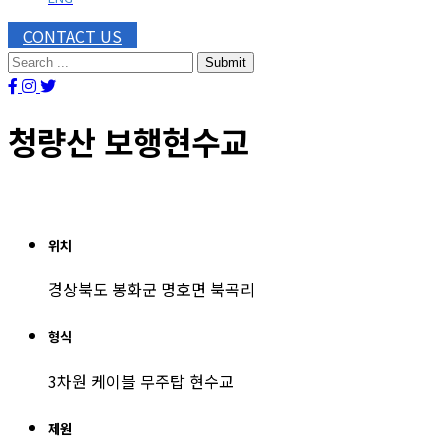
CONTACT US
Submit
청량산 보행현수교
위치
경상북도 봉화군 명호면 북곡리
형식
3차원 케이블 무주탑 현수교
제원