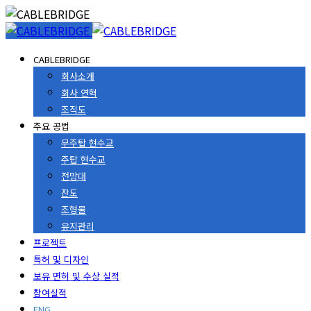
CABLEBRIDGE
회사소개
회사 연혁
조직도
주요 공법
무주탑 현수교
주탑 현수교
전망대
잔도
조형물
유지관리
프로젝트
특허 및 디자인
보유 면허 및 수상 실적
참여실적
ENG